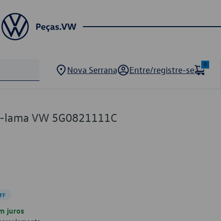
0
Nova Serrana
Entre/registre-se
a-lama VW 5G0821111C
FF
m juros