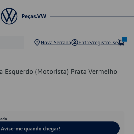
0
Nova Serrana
Entre/registre-se
a Esquerdo (Motorista) Prata Vermelho
tado.
Avise-me quando chegar!