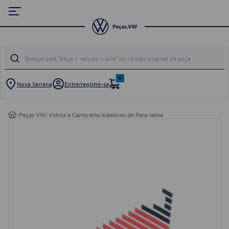
0
Nova Serrana
Entre/registre-se
/
Peças VW
/
Vidros e Carroceria
/
Adesivos de Para-lama