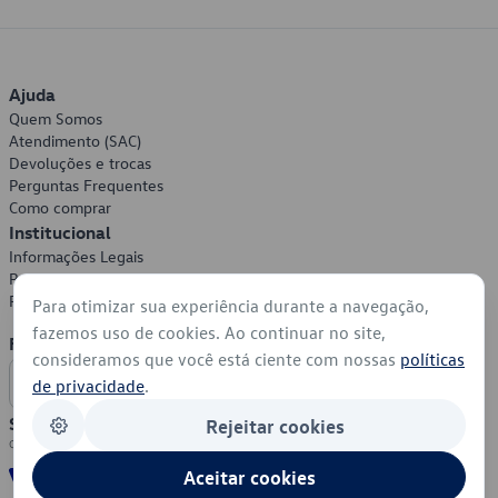
Ajuda
Quem Somos
Atendimento (SAC)
Devoluções e trocas
Perguntas Frequentes
Como comprar
Institucional
Informações Legais
Política de Privacidade
Política de Cookies
Para otimizar sua experiência durante a navegação,
fazemos uso de cookies. Ao continuar no site,
Formas de Pagamento
consideramos que você está ciente com nossas
políticas
de privacidade
.
Segurança
Rejeitar cookies
Aceitar cookies