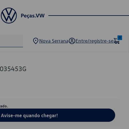
0
Nova Serrana
Entre/registre-se
0035453G
tado.
Avise-me quando chegar!