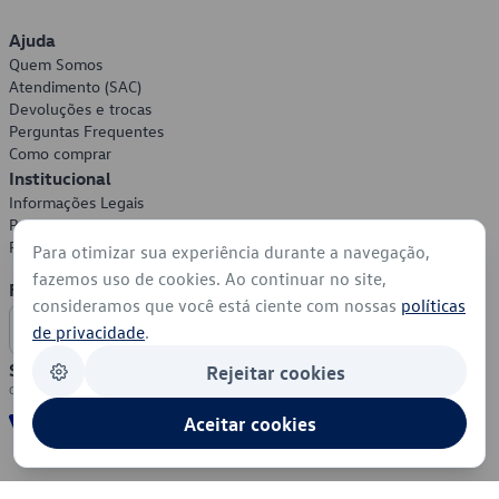
Ajuda
Quem Somos
Atendimento (SAC)
Devoluções e trocas
Perguntas Frequentes
Como comprar
Institucional
Informações Legais
Política de Privacidade
Política de Cookies
Para otimizar sua experiência durante a navegação,
fazemos uso de cookies. Ao continuar no site,
Formas de Pagamento
consideramos que você está ciente com nossas
políticas
de privacidade
.
Segurança
Rejeitar cookies
Aceitar cookies