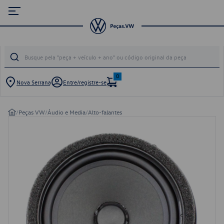
0
Nova Serrana
Entre/registre-se
/
Peças VW
/
Áudio e Media
/
Alto-falantes