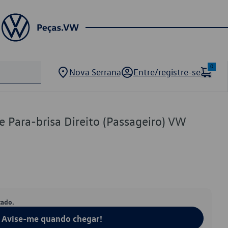
0
Nova Serrana
Entre/registre-se
 Para-brisa Direito (Passageiro) VW
tado.
Avise-me quando chegar!