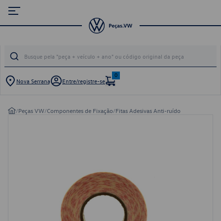
0
Nova Serrana
Entre/registre-se
/
Peças VW
/
Componentes de Fixação
/
Fitas Adesivas Anti-ruído