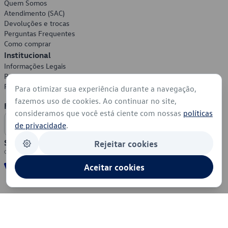
Quem Somos
Atendimento (SAC)
Devoluções e trocas
Perguntas Frequentes
Como comprar
Institucional
Informações Legais
Política de Privacidade
Política de Cookies
Para otimizar sua experiência durante a navegação,
fazemos uso de cookies. Ao continuar no site,
Formas de Pagamento
consideramos que você está ciente com nossas
políticas
de privacidade
.
Segurança
Rejeitar cookies
Aceitar cookies
© 2026 - Volkswagen do Brasil - Todos os direitos reservados