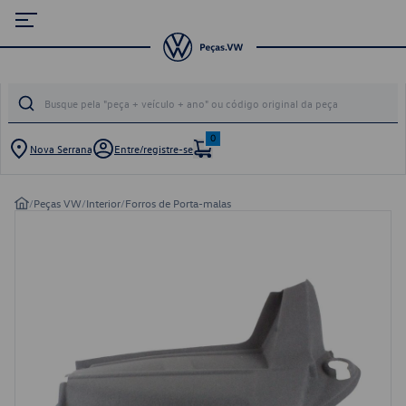
0
Nova Serrana
Entre/registre-se
/
Peças VW
/
Interior
/
Forros de Porta-malas