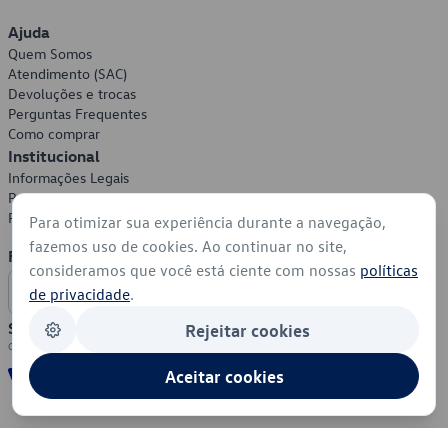
Ajuda
Quem Somos
Atendimento (SAC)
Devoluções e trocas
Perguntas Frequentes
Como comprar
Institucional
Informações Legais
Política de Privacidade
Política de Cookies
Para otimizar sua experiência durante a navegação,
fazemos uso de cookies. Ao continuar no site,
Formas de Pagamento
consideramos que você está ciente com nossas
políticas
de privacidade
.
Segurança
Rejeitar cookies
Aceitar cookies