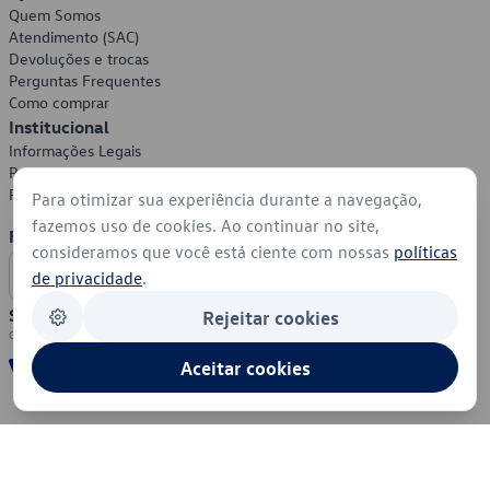
Quem Somos
Atendimento (SAC)
Devoluções e trocas
Perguntas Frequentes
Como comprar
Institucional
Informações Legais
Política de Privacidade
Política de Cookies
Para otimizar sua experiência durante a navegação,
fazemos uso de cookies. Ao continuar no site,
Formas de Pagamento
consideramos que você está ciente com nossas
políticas
de privacidade
.
Segurança
Rejeitar cookies
Aceitar cookies
© 2026 - Volkswagen do Brasil - Todos os direitos reservados