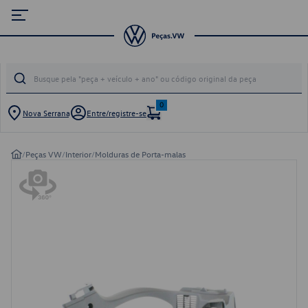
0
Nova Serrana
Entre/registre-se
/
Peças VW
/
Interior
/
Molduras de Porta-malas