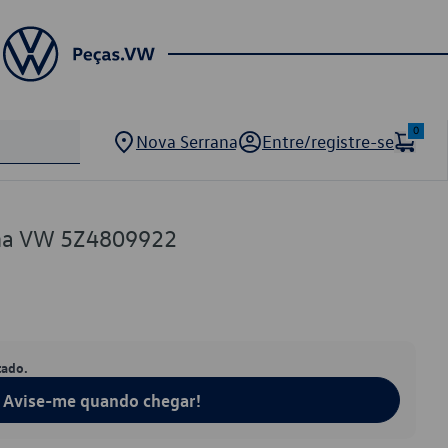
0
Nova Serrana
Entre/registre-se
ama VW 5Z4809922
tado.
Avise-me quando chegar!