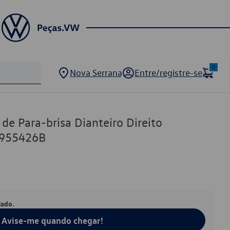
0
Nova Serrana
Entre/registre-se
de Para-brisa Dianteiro Direito
7955426B
tado.
Avise-me quando chegar!