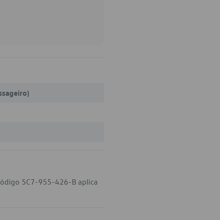
ssageiro)
 código 5C7-955-426-B aplica