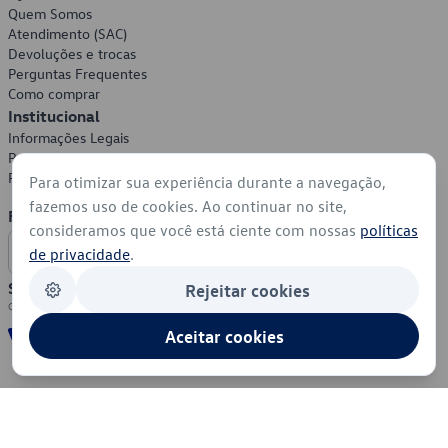
Quem Somos
Atendimento (SAC)
Devoluções e trocas
Perguntas Frequentes
Como comprar
Institucional
Informações Legais
Política de Privacidade
Política de Cookies
Para otimizar sua experiência durante a navegação,
fazemos uso de cookies. Ao continuar no site,
Formas de Pagamento
consideramos que você está ciente com nossas
políticas
de privacidade
.
Segurança
Rejeitar cookies
Aceitar cookies
© 2026 - Volkswagen do Brasil - Todos os direitos reservados