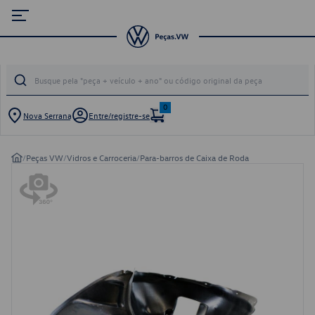
0
Nova Serrana
Entre/registre-se
/
Peças VW
/
Vidros e Carroceria
/
Para-barros de Caixa de Roda