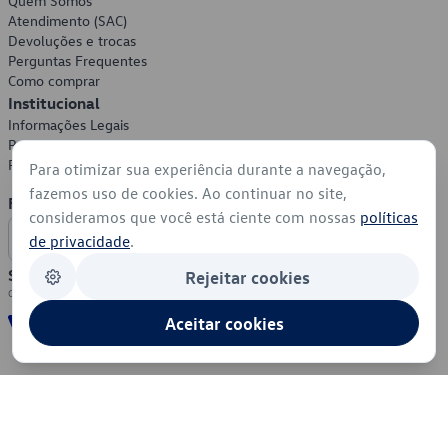
Quem Somos
Atendimento (SAC)
Devoluções e trocas
Perguntas Frequentes
Como comprar
Institucional
Informações Legais
Política de Privacidade
Política de Cookies
Para otimizar sua experiência durante a navegação,
fazemos uso de cookies. Ao continuar no site,
Formas de Pagamento
consideramos que você está ciente com nossas
políticas
de privacidade
.
Segurança
Rejeitar cookies
Aceitar cookies
© 2026 - Volkswagen do Brasil - Todos os direitos reservados