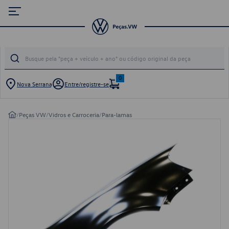
0
Nova Serrana
Entre/registre-se
/
Peças VW
/
Vidros e Carroceria
/
Para-lamas