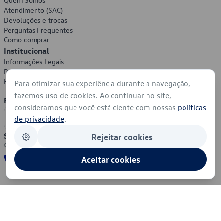
Quem Somos
Atendimento (SAC)
Devoluções e trocas
Perguntas Frequentes
Como comprar
Institucional
Informações Legais
Política de Privacidade
Política de Cookies
Para otimizar sua experiência durante a navegação,
fazemos uso de cookies. Ao continuar no site,
Formas de Pagamento
consideramos que você está ciente com nossas
políticas
de privacidade
.
Segurança
Rejeitar cookies
Aceitar cookies
© 2026 - Volkswagen do Brasil - Todos os direitos reservados