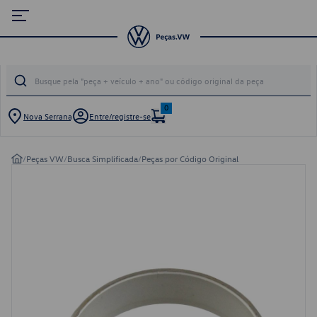
0
Nova Serrana
Entre/registre-se
/
Peças VW
/
Busca Simplificada
/
Peças por Código Original