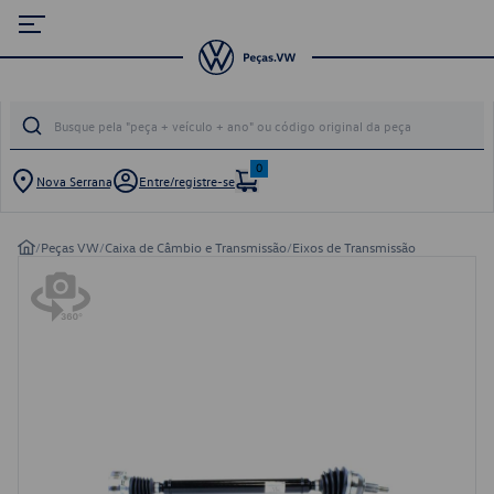
0
Nova Serrana
Entre/registre-se
/
Peças VW
/
Caixa de Câmbio e Transmissão
/
Eixos de Transmissão