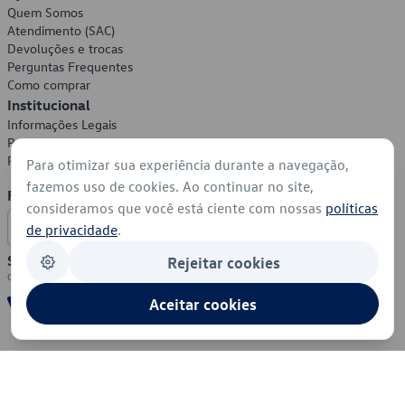
Quem Somos
Atendimento (SAC)
Devoluções e trocas
Perguntas Frequentes
Como comprar
Institucional
Informações Legais
Política de Privacidade
Política de Cookies
Para otimizar sua experiência durante a navegação,
fazemos uso de cookies. Ao continuar no site,
Formas de Pagamento
consideramos que você está ciente com nossas
políticas
de privacidade
.
Segurança
Rejeitar cookies
Aceitar cookies
© 2026 - Volkswagen do Brasil - Todos os direitos reservados