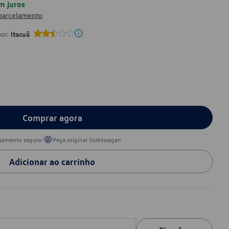
m juros
 parcelamento
por:
Itacuã
Comprar agora
•
gamento seguro
Peça original Volkswagen
Adicionar ao carrinho