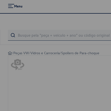
Menu
/
Peças VW
/
Vidros e Carroceria
/
Spoilers de Para-choque