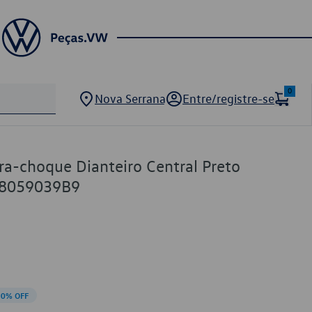
0
Nova Serrana
Entre/registre-se
ara-choque Dianteiro Central Preto
N8059039B9
10% OFF