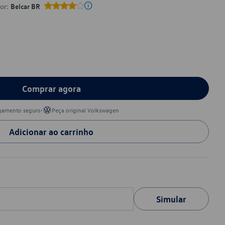
por:
Belcar BR
Comprar agora
•
gamento seguro
Peça original Volkswagen
Adicionar ao carrinho
Simular