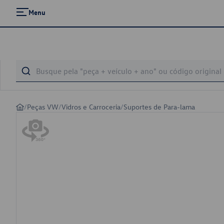
Menu
/
Peças VW
/
Vidros e Carroceria
/
Suportes de Para-lama