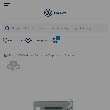
0
Nova Serrana
Entre/registre-se
/
Peças VW
/
Vidros e Carroceria
/
Suportes de Para-lama