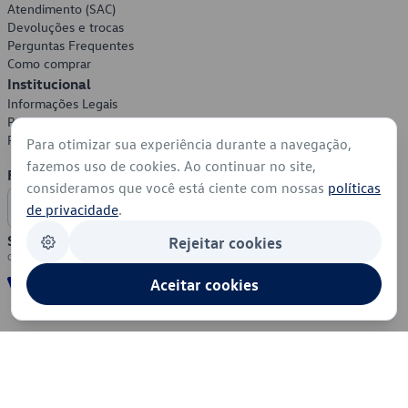
Atendimento (SAC)
Devoluções e trocas
Perguntas Frequentes
Como comprar
Institucional
Informações Legais
Política de Privacidade
Política de Cookies
Para otimizar sua experiência durante a navegação,
fazemos uso de cookies. Ao continuar no site,
Formas de Pagamento
consideramos que você está ciente com nossas
políticas
de privacidade
.
Segurança
Rejeitar cookies
Aceitar cookies
© 2026 - Volkswagen do Brasil - Todos os direitos reservados