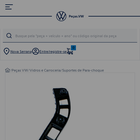
0
Nova Serrana
Entre/registre-se
/
Peças VW
/
Vidros e Carroceria
/
Suportes de Para-choque