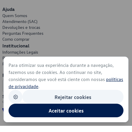
Ajuda
Quem Somos
Atendimento (SAC)
Devoluções e trocas
Perguntas Frequentes
Como comprar
Institucional
Informações Legais
Política de Privacidade
Política de Cookies
Para otimizar sua experiência durante a navegação,
fazemos uso de cookies. Ao continuar no site,
Formas de Pagamento
consideramos que você está ciente com nossas
políticas
de privacidade
.
Segurança
Rejeitar cookies
Aceitar cookies