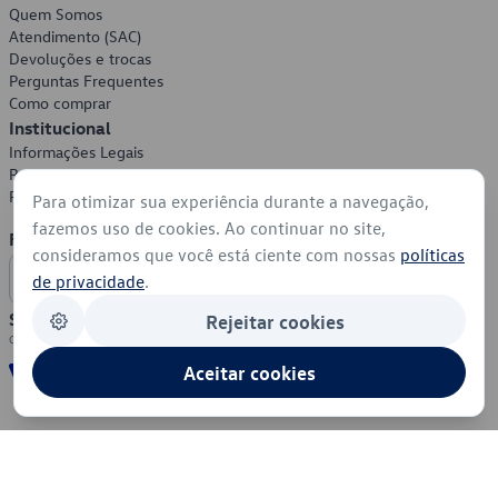
Quem Somos
Atendimento (SAC)
Devoluções e trocas
Perguntas Frequentes
Como comprar
Institucional
Informações Legais
Política de Privacidade
Política de Cookies
Para otimizar sua experiência durante a navegação,
fazemos uso de cookies. Ao continuar no site,
Formas de Pagamento
consideramos que você está ciente com nossas
políticas
de privacidade
.
Segurança
Rejeitar cookies
Aceitar cookies
© 2026 - Volkswagen do Brasil - Todos os direitos reservados