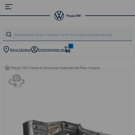
0
Nova Serrana
Entre/registre-se
/
Peças VW
/
Vidros e Carroceria
/
Suportes de Para-choque