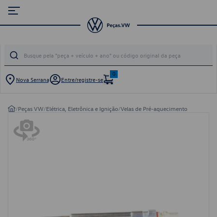
0
Nova Serrana
Entre/registre-se
/
Peças VW
/
Elétrica, Eletrônica e Ignição
/
Velas de Pré-aquecimento