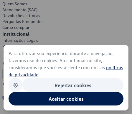
Quem Somos
Atendimento (SAC)
Devoluções e trocas
Perguntas Frequentes
Como comprar
Institucional
Informações Legais
Política de Privacidade
Política de Cookies
Para otimizar sua experiência durante a navegação,
fazemos uso de cookies. Ao continuar no site,
Formas de Pagamento
consideramos que você está ciente com nossas
políticas
de privacidade
.
Segurança
Rejeitar cookies
Aceitar cookies
© 2026 - Volkswagen do Brasil - Todos os direitos reservados