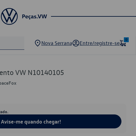
0
Nova Serrana
Entre/registre-se
mento VW N10140105
SpaceFox
tado.
Avise-me quando chegar!