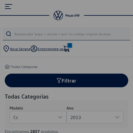
0
Nova Serrana
Entre/registre-se
/
Todas Categorias
Filtrar
Todas Categorias
Modelo
Ano
Cc
2013
Encontramos
2857
produtos.