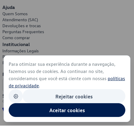
Ajuda
Quem Somos
Atendimento (SAC)
Devoluções e trocas
Perguntas Frequentes
Como comprar
Institucional
Informações Legais
Política de Privacidade
Política de Cookies
Para otimizar sua experiência durante a navegação,
fazemos uso de cookies. Ao continuar no site,
Formas de Pagamento
consideramos que você está ciente com nossas
políticas
de privacidade
.
Segurança
Rejeitar cookies
Aceitar cookies