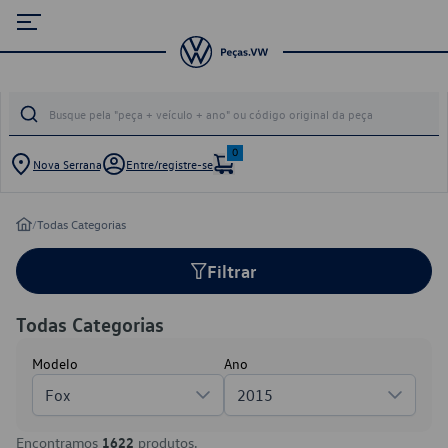
0
Nova Serrana
Entre/registre-se
/
Todas Categorias
Filtrar
Todas Categorias
Modelo
Ano
Fox
2015
Encontramos
1622
produtos.