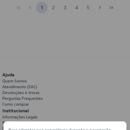
1
2
3
4
5
Ajuda
Quem Somos
Atendimento (SAC)
Devoluções e trocas
Perguntas Frequentes
Como comprar
Institucional
Informações Legais
Política de Privacidade
Política de Cookies
Para otimizar sua experiência durante a navegação,