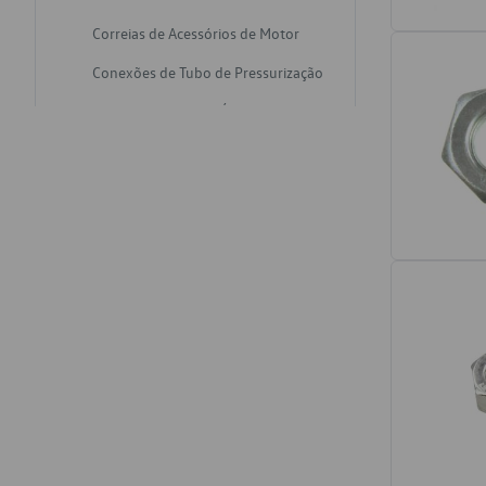
Correias de Acessórios de Motor
Conexões de Tubo de Pressurização
Varetas de Nivel de Óleo
Catalisadores de Escapamento
Freios
Discos de Freio
Juntas de Bomba de Vácuo
Mangueiras de Vácuo de Servo
Tubos de Freio
Pratos de Disco de Freio
Travas de Pastilha de Freio
Fluídos de Freio