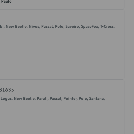
o Paulo
mbi, New Beetle, Nivus, Passat, Polo, Saveiro, SpaceFox, T-Cross,
881635
, Logus, New Beetle, Parati, Passat, Pointer, Polo, Santana,