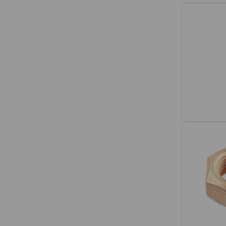
Interior
Tapetes
Espumas de Banco
Armações de Banco
Volantes de Direção
Cintos de Segurança
Encostos de Cabeça
Alças de Segurança de Teto
Revestimentos de Porta
Fechos de Cinto de Segurança
Porta-objetos
Manivelas de Janela
Vidros e Carroceria