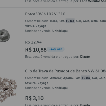
Essa peça é vendida e entregue por:
Faria Veículos Sã
Porca VW N10261310
Compatibilidade:
Bora, Fox,
Fusca
, Gol, Golf, Jetta, Ko
Virtus, Voyage
Unidade de venda:
Unitário(a)
R$ 12,94
R$ 10,88
-16% OFF
Essa peça é vendida e entregue por:
Diauto
Clip de Trava de Puxador de Banco VW 6H0
Compatibilidade:
Amarok, Apollo, Fox,
Fusca
, Gol, Golf
Saveiro, Voyage
Unidade de venda:
Unitário(a)
R$ 3,10
Essa peça é vendida e entregue por:
Diauto