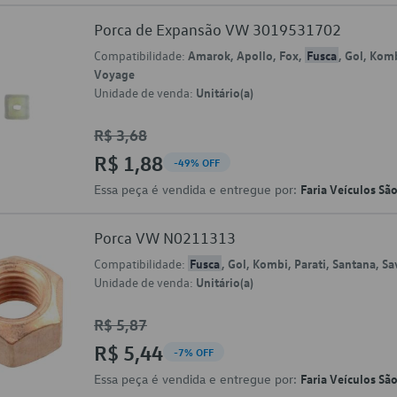
Porca de Expansão VW 3019531702
Compatibilidade:
Amarok, Apollo, Fox,
Fusca
, Gol, Komb
Voyage
Unidade de venda:
Unitário(a)
R$ 3,68
R$ 1,88
-49% OFF
Essa peça é vendida e entregue por:
Faria Veículos Sã
Porca VW N0211313
Compatibilidade:
Fusca
, Gol, Kombi, Parati, Santana, S
Unidade de venda:
Unitário(a)
R$ 5,87
R$ 5,44
-7% OFF
Essa peça é vendida e entregue por:
Faria Veículos Sã