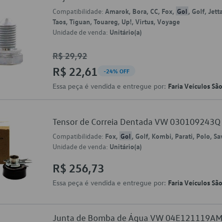
Compatibilidade:
Amarok, Bora, CC, Fox,
Gol
, Golf, Jet
Taos, Tiguan, Touareg, Up!, Virtus, Voyage
Unidade de venda:
Unitário(a)
R$ 29,92
R$ 22,61
-24% OFF
Essa peça é vendida e entregue por:
Faria Veículos Sã
Tensor de Correia Dentada VW 030109243Q
Compatibilidade:
Fox,
Gol
, Golf, Kombi, Parati, Polo, S
Unidade de venda:
Unitário(a)
R$ 256,73
Essa peça é vendida e entregue por:
Faria Veículos Sã
Junta de Bomba de Água VW 04E121119A