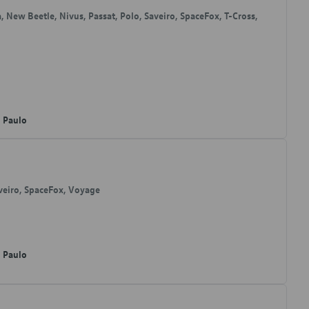
ta, New Beetle, Nivus, Passat, Polo, Saveiro, SpaceFox, T-Cross,
o Paulo
aveiro, SpaceFox, Voyage
o Paulo
M