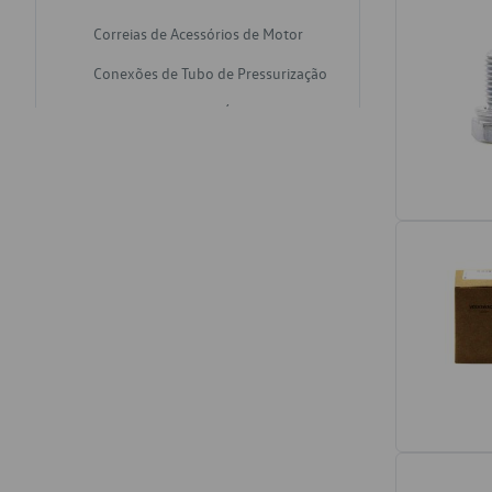
Correias de Acessórios de Motor
Conexões de Tubo de Pressurização
Varetas de Nivel de Óleo
Catalisadores de Escapamento
Freios
Discos de Freio
Juntas de Bomba de Vácuo
Mangueiras de Vácuo de Servo
Tubos de Freio
Pratos de Disco de Freio
Travas de Pastilha de Freio
Fluídos de Freio