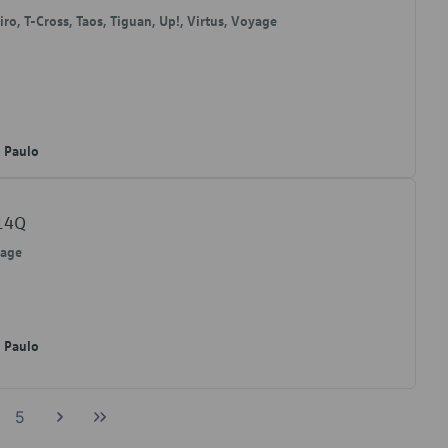
eiro, T-Cross, Taos, Tiguan, Up!, Virtus, Voyage
o Paulo
314Q
yage
o Paulo
5