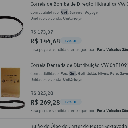
Correia de Bomba de Direção Hidráulica V
Compatibilidade:
Gol
, Saveiro, Voyage
Unidade de venda:
Unitário(a)
R$ 173,37
R$ 144,68
-17% OFF
Essa peça é vendida e entregue por:
Faria Veículos Sã
Correia Dentada de Distribuição VW 04E10
Compatibilidade:
Fox,
Gol
, Golf, Jetta, Nivus, Polo, Sav
Unidade de venda:
Unitário(a)
R$ 325,20
R$ 269,28
-17% OFF
Essa peça é vendida e entregue por:
Faria Veículos Sã
Bujão de Óleo de Cárter de Motor Sextava