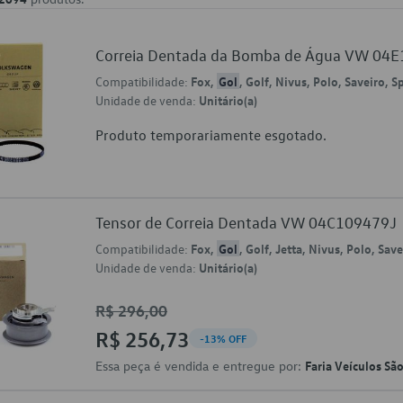
Correia Dentada da Bomba de Água VW 04
Compatibilidade:
Fox,
Gol
, Golf, Nivus, Polo, Saveiro, 
Unidade de venda:
Unitário(a)
Produto temporariamente esgotado.
Tensor de Correia Dentada VW 04C109479J
Compatibilidade:
Fox,
Gol
, Golf, Jetta, Nivus, Polo, Sa
Unidade de venda:
Unitário(a)
R$ 296,00
R$ 256,73
-13% OFF
Essa peça é vendida e entregue por:
Faria Veículos Sã