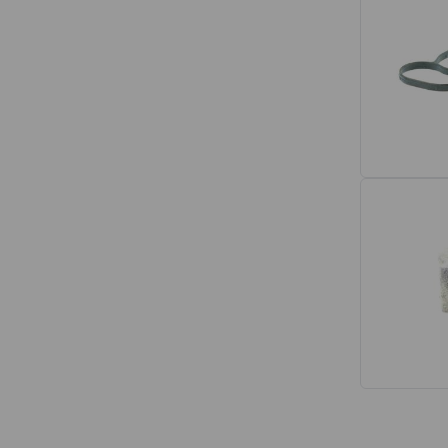
Interior
Tapetes
Espumas de Banco
Armações de Banco
Volantes de Direção
Cintos de Segurança
Encostos de Cabeça
Alças de Segurança de Teto
Revestimentos de Porta
Fechos de Cinto de Segurança
Porta-objetos
Manivelas de Janela
Vidros e Carroceria