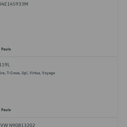
W 04E145933M
o Paulo
9119L
eiro, T-Cross, Up!, Virtus, Voyage
o Paulo
do VW N90813202