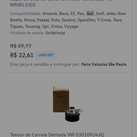
N90813202
Compatibilidade:
Amarok, Bora, CC, Fox,
Gol
, Golf, Jetta, New
Beetle, Nivus, Passat, Polo, Saveiro, SpaceFox, T-Cross, Taos,
Tiguan, Touareg, Up!, Virtus, Voyage
Unidade de venda:
Unitário(a)
R$ 29,77
R$ 22,61
-24% OFF
Essa peça é vendida e entregue por:
Faria Veículos São Paulo
Tensor de Correia Dentada VW 030109243Q