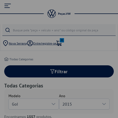
0
Nova Serrana
Entre/registre-se
/
Todas Categorias
Filtrar
Todas Categorias
Modelo
Ano
Gol
2015
Encontramos
1557
produtos.