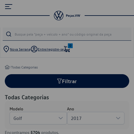
0
Nova Serrana
Entre/registre-se
/
Todas Categorias
Filtrar
Todas Categorias
Modelo
Ano
Golf
2017
Encontramos
5704
produtos.