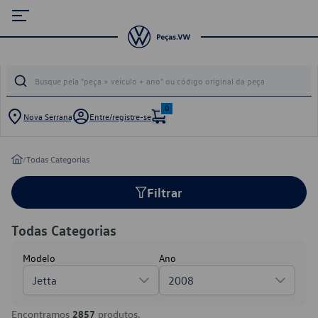
0
Nova Serrana
Entre/registre-se
/
Todas Categorias
Filtrar
Todas Categorias
Modelo
Ano
Jetta
2008
Encontramos
2857
produtos.