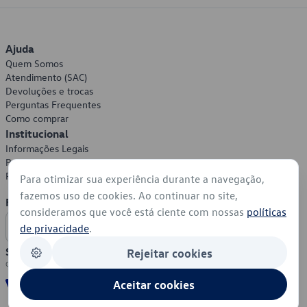
Ajuda
Quem Somos
Atendimento (SAC)
Devoluções e trocas
Perguntas Frequentes
Como comprar
Institucional
Informações Legais
Política de Privacidade
Política de Cookies
Para otimizar sua experiência durante a navegação,
fazemos uso de cookies. Ao continuar no site,
Formas de Pagamento
consideramos que você está ciente com nossas
políticas
de privacidade
.
Segurança
Rejeitar cookies
Aceitar cookies