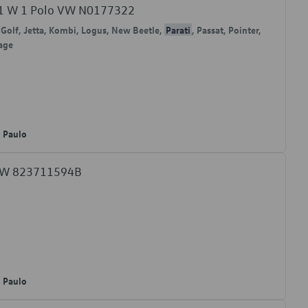
21 W 1 Polo VW N0177322
 Golf, Jetta, Kombi, Logus, New Beetle,
Parati
, Passat, Pointer,
yage
o Paulo
 VW 823711594B
o Paulo