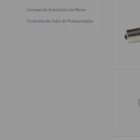
Correias de Acessórios de Motor
Conexões de Tubo de Pressurização
Varetas de Nivel de Óleo
Catalisadores de Escapamento
Freios
Discos de Freio
Juntas de Bomba de Vácuo
Mangueiras de Vácuo de Servo
Tubos de Freio
Pratos de Disco de Freio
Travas de Pastilha de Freio
Fluídos de Freio