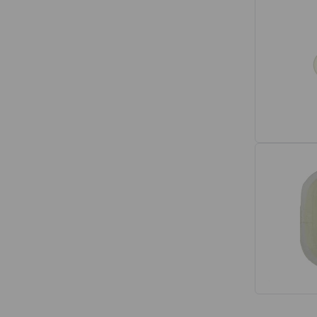
Interior
Tapetes
Espumas de Banco
Armações de Banco
Volantes de Direção
Cintos de Segurança
Encostos de Cabeça
Alças de Segurança de Teto
Revestimentos de Porta
Fechos de Cinto de Segurança
Porta-objetos
Manivelas de Janela
Vidros e Carroceria