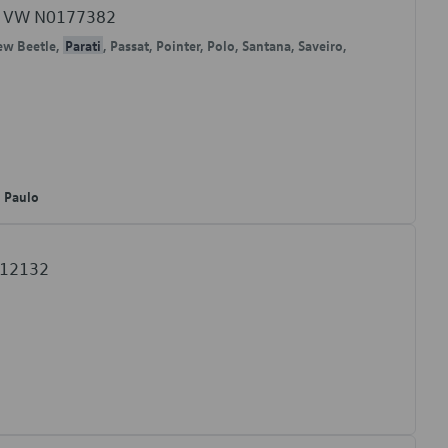
 W VW N0177382
New Beetle,
Parati
, Passat, Pointer, Polo, Santana, Saveiro,
o Paulo
812132