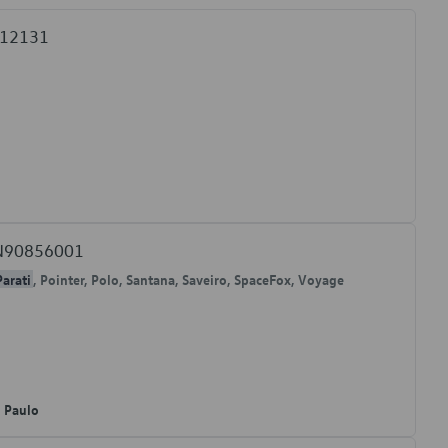
812131
W N90856001
Parati
, Pointer, Polo, Santana, Saveiro, SpaceFox, Voyage
o Paulo