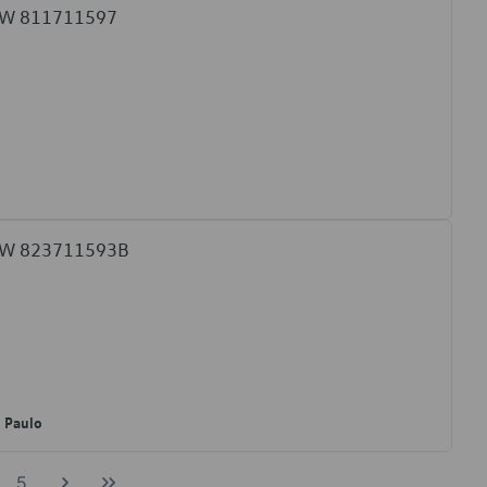
 VW 811711597
 VW 823711593B
o Paulo
5