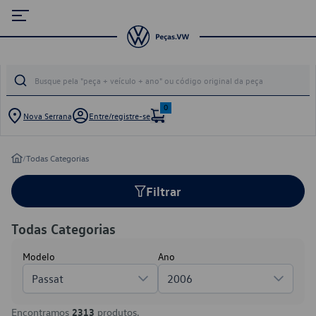
0
Nova Serrana
Entre/registre-se
/
Todas Categorias
Filtrar
Todas Categorias
Modelo
Ano
Passat
2006
Encontramos
2313
produtos.