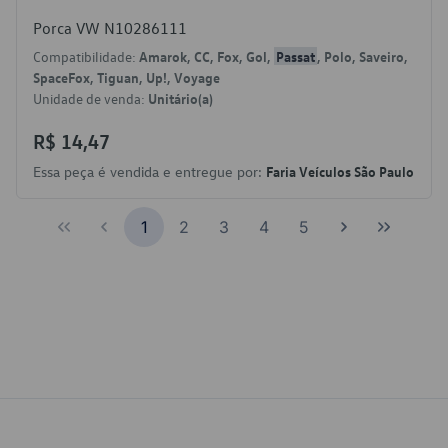
Porca VW N10286111
Compatibilidade:
Amarok, CC, Fox, Gol,
Passat
, Polo, Saveiro,
SpaceFox, Tiguan, Up!, Voyage
Unidade de venda:
Unitário(a)
R$ 14,47
Essa peça é vendida e entregue por:
Faria Veículos São Paulo
1
2
3
4
5