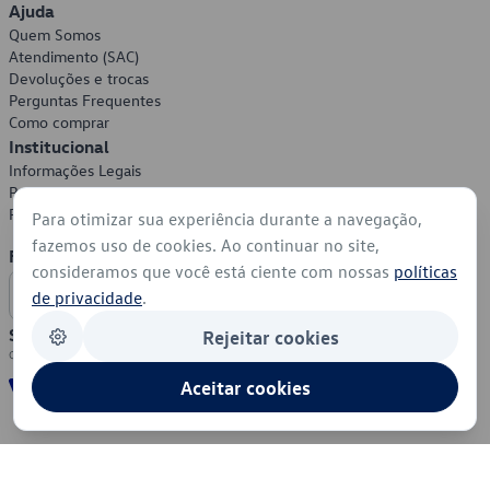
Ajuda
Quem Somos
Atendimento (SAC)
Devoluções e trocas
Perguntas Frequentes
Como comprar
Institucional
Informações Legais
Política de Privacidade
Política de Cookies
Para otimizar sua experiência durante a navegação,
fazemos uso de cookies. Ao continuar no site,
Formas de Pagamento
consideramos que você está ciente com nossas
políticas
de privacidade
.
Segurança
Rejeitar cookies
Aceitar cookies