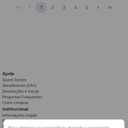
1
2
3
4
5
Ajuda
Quem Somos
Atendimento (SAC)
Devoluções e trocas
Perguntas Frequentes
Como comprar
Institucional
Informações Legais
Política de Privacidade
Política de Cookies
Para otimizar sua experiência durante a navegação,