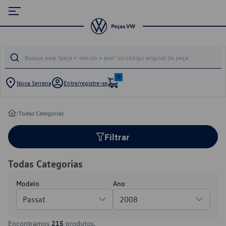
0
Nova Serrana
Entre/registre-se
/
Todas Categorias
Filtrar
Todas Categorias
Modelo
Ano
Passat
2008
Encontramos
215
produtos.