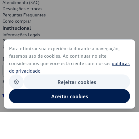
Atendimento (SAC)
Devoluções e trocas
Perguntas Frequentes
Como comprar
Institucional
Informações Legais
Política de Privacidade
Política de Cookies
Para otimizar sua experiência durante a navegação,
fazemos uso de cookies. Ao continuar no site,
Formas de Pagamento
consideramos que você está ciente com nossas
políticas
de privacidade
.
Segurança
Rejeitar cookies
Aceitar cookies
© 2026 - Volkswagen do Brasil - Todos os direitos reservados