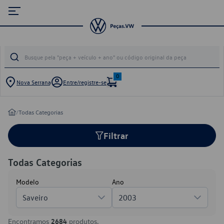
0
Nova Serrana
Entre/registre-se
/
Todas Categorias
Filtrar
Todas Categorias
Modelo
Ano
Saveiro
2003
Encontramos
2684
produtos.