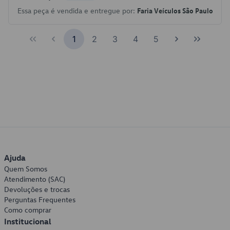
Essa peça é vendida e entregue por:
Faria Veículos São Paulo
1
2
3
4
5
Ajuda
Quem Somos
Atendimento (SAC)
Devoluções e trocas
Perguntas Frequentes
Como comprar
Institucional