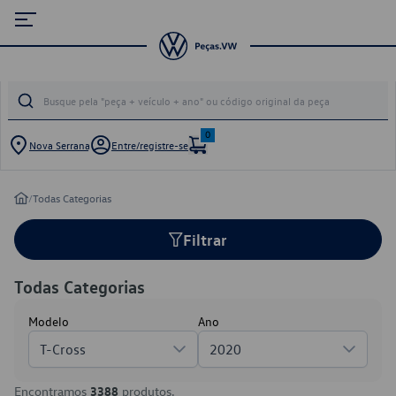
0
Nova Serrana
Entre/registre-se
/
Todas Categorias
Filtrar
Todas Categorias
Modelo
Ano
T-Cross
2020
Encontramos
3388
produtos.