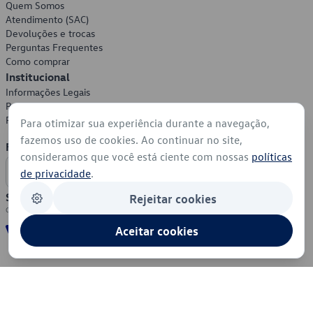
Quem Somos
Atendimento (SAC)
Devoluções e trocas
Perguntas Frequentes
Como comprar
Institucional
Informações Legais
Política de Privacidade
Política de Cookies
Para otimizar sua experiência durante a navegação,
fazemos uso de cookies. Ao continuar no site,
Formas de Pagamento
consideramos que você está ciente com nossas
políticas
de privacidade
.
Segurança
Rejeitar cookies
Aceitar cookies
© 2026 - Volkswagen do Brasil - Todos os direitos reservados