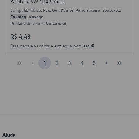
Parafuso VW N10246611
Compatibilidade:
Fox, Gol, Kombi, Polo, Saveiro, SpaceFox,
Touareg
, Voyage
Unidade de venda:
Unitário(a)
R$ 4,43
Essa peça é vendida e entregue por:
Itacuã
1
2
3
4
5
Ajuda