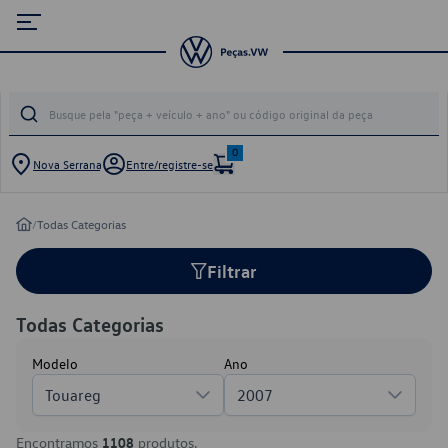
0
Nova Serrana
Entre/registre-se
/
Todas Categorias
Filtrar
Todas Categorias
Modelo
Ano
Touareg
2007
Encontramos
1108
produtos.