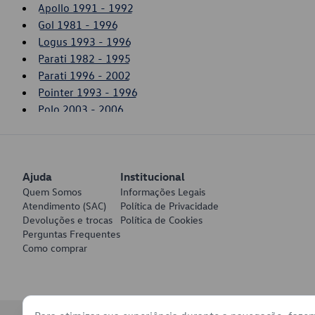
Apollo 1991 - 1992
Gol 1981 - 1996
Logus 1993 - 1996
Parati 1982 - 1995
Parati 1996 - 2002
Pointer 1993 - 1996
Polo 2003 - 2006
Santana 1984 - 2006
Saveiro 1981 - 1996
Voyage 1982 - 1995
Ajuda
Institucional
Quem Somos
Informações Legais
Atendimento (SAC)
Política de Privacidade
Devoluções e trocas
Política de Cookies
Perguntas Frequentes
Como comprar