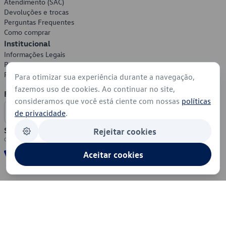
Atendimento (SAC)
Devoluções e trocas
Perguntas Frequentes
Como comprar
Institucional
Informações Legais
Política de Privacidade
Política de Cookies
Para otimizar sua experiência durante a navegação,
fazemos uso de cookies. Ao continuar no site,
Formas de Pagamento
consideramos que você está ciente com nossas
políticas
de privacidade
.
Segurança
Rejeitar cookies
Aceitar cookies
© 2026 - Volkswagen do Brasil - Todos os direitos reservados