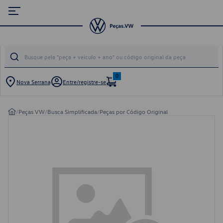
0
Nova Serrana
Entre/registre-se
/
Peças VW
/
Busca Simplificada
/
Peças por Código Original