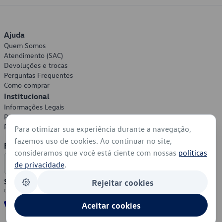
Ajuda
Quem Somos
Atendimento (SAC)
Devoluções e trocas
Perguntas Frequentes
Como comprar
Institucional
Informações Legais
Política de Privacidade
Política de Cookies
Para otimizar sua experiência durante a navegação,
fazemos uso de cookies. Ao continuar no site,
Formas de Pagamento
consideramos que você está ciente com nossas
políticas
de privacidade
.
Segurança
Rejeitar cookies
Aceitar cookies