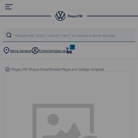
0
Nova Serrana
Entre/registre-se
/
Peças VW
/
Busca Simplificada
/
Peças por Código Original