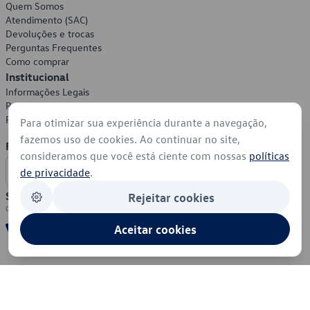
Quem Somos
Atendimento (SAC)
Devoluções e trocas
Perguntas Frequentes
Como comprar
Institucional
Informações Legais
Política de Privacidade
Política de Cookies
Para otimizar sua experiência durante a navegação,
fazemos uso de cookies. Ao continuar no site,
Formas de Pagamento
consideramos que você está ciente com nossas
políticas
de privacidade
.
Segurança
Rejeitar cookies
Aceitar cookies
© 2026 - Volkswagen do Brasil - Todos os direitos reservados