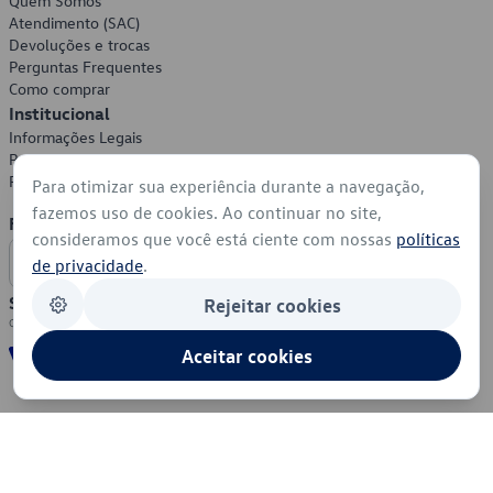
Quem Somos
Atendimento (SAC)
Devoluções e trocas
Perguntas Frequentes
Como comprar
Institucional
Informações Legais
Política de Privacidade
Política de Cookies
Para otimizar sua experiência durante a navegação,
fazemos uso de cookies. Ao continuar no site,
Formas de Pagamento
consideramos que você está ciente com nossas
políticas
de privacidade
.
Segurança
Rejeitar cookies
Aceitar cookies
© 2026 - Volkswagen do Brasil - Todos os direitos reservados