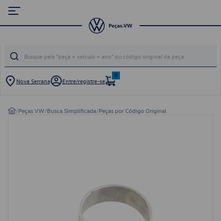
0
Nova Serrana
Entre/registre-se
/
Peças VW
/
Busca Simplificada
/
Peças por Código Original