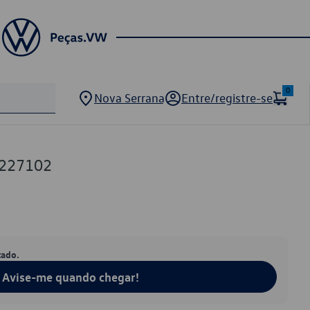
0
Nova Serrana
Entre/registre-se
0227102
tado.
Avise-me quando chegar!