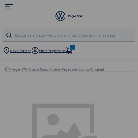
0
Nova Serrana
Entre/registre-se
/
Peças VW
/
Busca Simplificada
/
Peças por Código Original