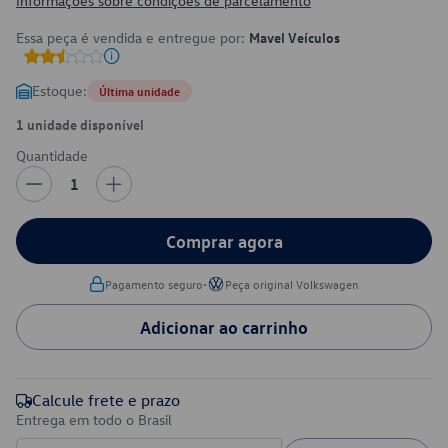
Informações sobre condições de parcelamento
Essa peça é vendida e entregue por:
Mavel Veículos
Estoque:
Última unidade
1 unidade disponível
Quantidade
1
Comprar agora
•
Pagamento seguro
Peça original Volkswagen
Adicionar ao carrinho
Calcule frete e prazo
Entrega em todo o Brasil