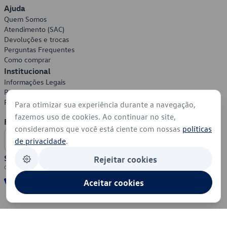
Ajuda
Quem Somos
Atendimento (SAC)
Devoluções e trocas
Perguntas Frequentes
Como comprar
Institucional
Informações Legais
Política de Privacidade
Política de Cookies
Para otimizar sua experiência durante a navegação,
fazemos uso de cookies. Ao continuar no site,
Formas de Pagamento
consideramos que você está ciente com nossas
políticas
de privacidade
.
Segurança
Rejeitar cookies
Aceitar cookies