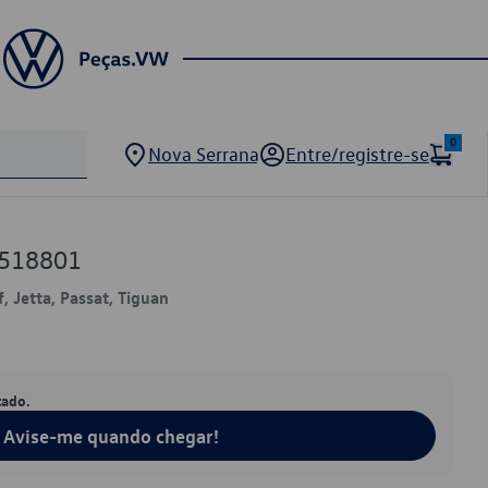
0
Nova Serrana
Entre/registre-se
0518801
, Jetta, Passat, Tiguan
tado.
Avise-me quando chegar!