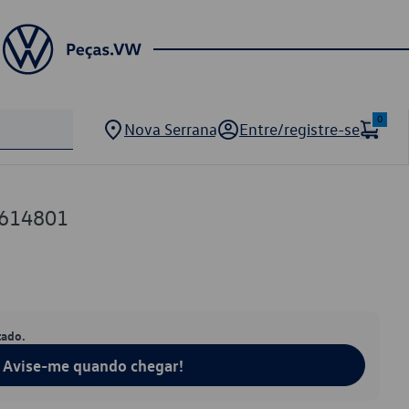
0
Nova Serrana
Entre/registre-se
0614801
tado.
Avise-me quando chegar!