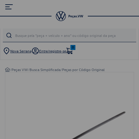
0
Nova Serrana
Entre/registre-se
/
Peças VW
/
Busca Simplificada
/
Peças por Código Original