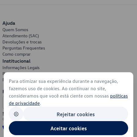
Ajuda
Quem Somos
Atendimento (SAC)
Devoluções e trocas
Perguntas Frequentes
Como comprar
Institucional
Informações Legais
Política de Privacidade
Política de Cookies
Para otimizar sua experiência durante a navegação,
fazemos uso de cookies. Ao continuar no site,
Formas de Pagamento
consideramos que você está ciente com nossas
políticas
de privacidade
.
Segurança
Rejeitar cookies
Aceitar cookies