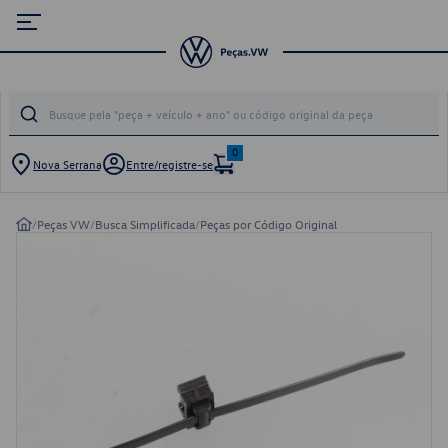
0
Nova Serrana
Entre/registre-se
/
Peças VW
/
Busca Simplificada
/
Peças por Código Original