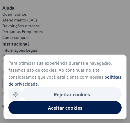
Ajuda
Quem Somos
Atendimento (SAC)
Devoluções e trocas
Perguntas Frequentes
Como comprar
Institucional
Informações Legais
Política de Privacidade
Política de Cookies
Para otimizar sua experiência durante a navegação,
fazemos uso de cookies. Ao continuar no site,
Formas de Pagamento
consideramos que você está ciente com nossas
políticas
de privacidade
.
Segurança
Rejeitar cookies
Aceitar cookies