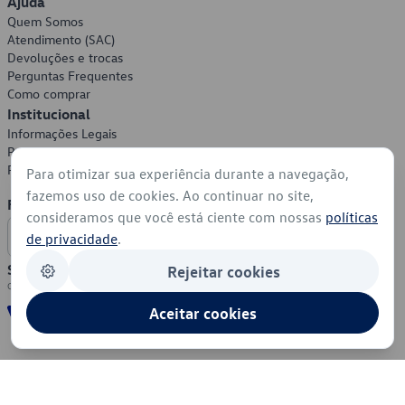
Ajuda
Quem Somos
Atendimento (SAC)
Devoluções e trocas
Perguntas Frequentes
Como comprar
Institucional
Informações Legais
Política de Privacidade
Política de Cookies
Para otimizar sua experiência durante a navegação,
fazemos uso de cookies. Ao continuar no site,
Formas de Pagamento
consideramos que você está ciente com nossas
políticas
de privacidade
.
Segurança
Rejeitar cookies
Aceitar cookies
© 2026 - Volkswagen do Brasil - Todos os direitos reservados