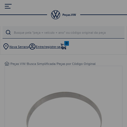
0
Nova Serrana
Entre/registre-se
/
Peças VW
/
Busca Simplificada
/
Peças por Código Original