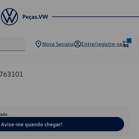
0
Nova Serrana
Entre/registre-se
0763101
tado.
Avise-me quando chegar!