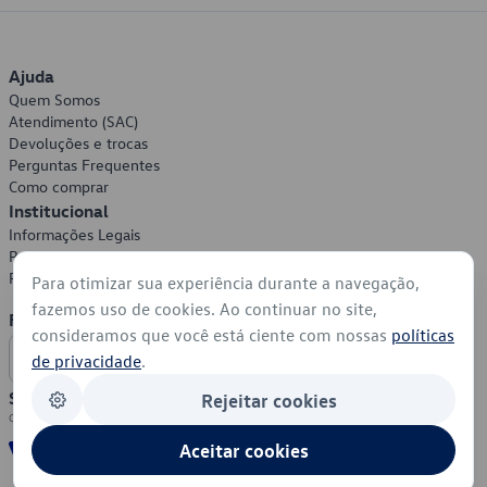
Ajuda
Quem Somos
Atendimento (SAC)
Devoluções e trocas
Perguntas Frequentes
Como comprar
Institucional
Informações Legais
Política de Privacidade
Política de Cookies
Para otimizar sua experiência durante a navegação,
fazemos uso de cookies. Ao continuar no site,
Formas de Pagamento
consideramos que você está ciente com nossas
políticas
de privacidade
.
Segurança
Rejeitar cookies
Aceitar cookies