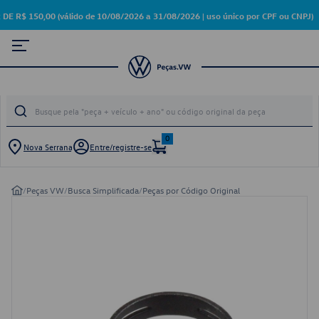
 150,00 (válido de 10/08/2026 a 31/08/2026 | uso único por CPF ou CNPJ)
0
Nova Serrana
Entre/registre-se
/
Peças VW
/
Busca Simplificada
/
Peças por Código Original