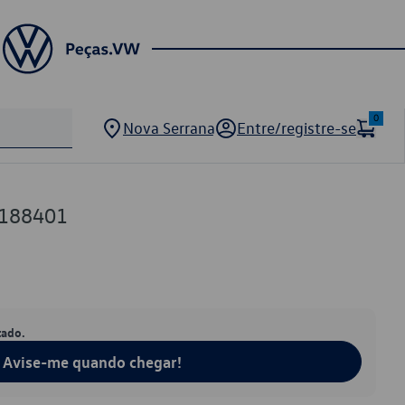
0
Nova Serrana
Entre/registre-se
1188401
tado.
Avise-me quando chegar!